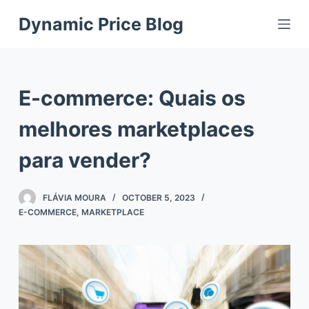
S
Dynamic Price Blog
k
i
p
t
E-commerce: Quais os
o
c
melhores marketplaces
o
para vender?
n
t
e
FLÁVIA MOURA
OCTOBER 5, 2023
n
E-COMMERCE
,
MARKETPLACE
t