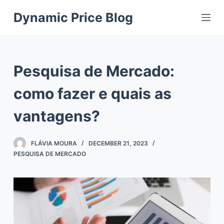
S
Dynamic Price Blog
k
i
p
t
Pesquisa de Mercado:
o
c
como fazer e quais as
o
vantagens?
n
t
e
FLÁVIA MOURA
DECEMBER 21, 2023
n
PESQUISA DE MERCADO
t