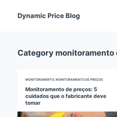
S
k
Dynamic Price Blog
i
p
t
o
c
Category
monitoramento 
o
n
t
e
MONITORAMENTO
,
MONITORAMENTO DE PREÇOS
n
t
Monitoramento de preços: 5
cuidados que o fabricante deve
tomar